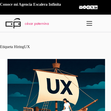
Saltar
Conoce mi
Agencia Escalera Infinita
al
contenido
césar paternina
Etiqueta
HiringUX