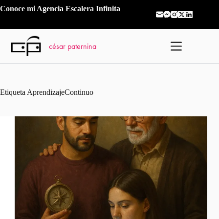
Saltar
Conoce mi
Agencia Escalera Infinita
al
contenido
césar paternina
Etiqueta
AprendizajeContinuo