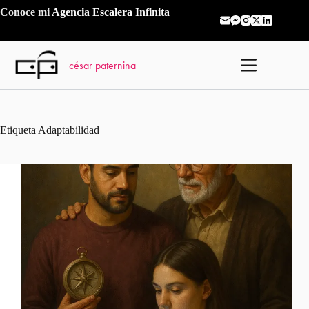
Saltar
Conoce mi
Agencia Escalera Infinita
al
contenido
césar paternina
Etiqueta
Adaptabilidad