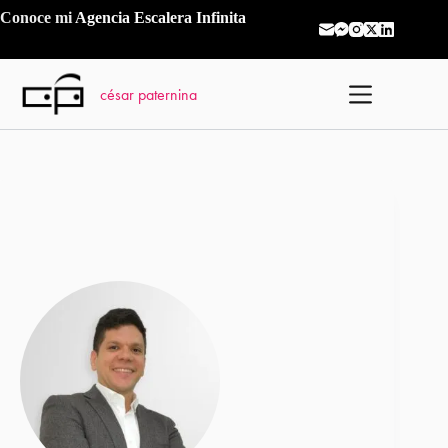
Saltar
Conoce mi
Agencia Escalera Infinita
al
contenido
césar paternina