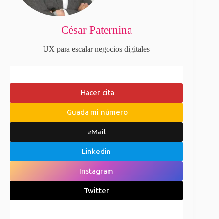
César Paternina
UX para escalar negocios digitales
Hacer cita
Guada mi número
eMail
Linkedin
Instagram
Twitter